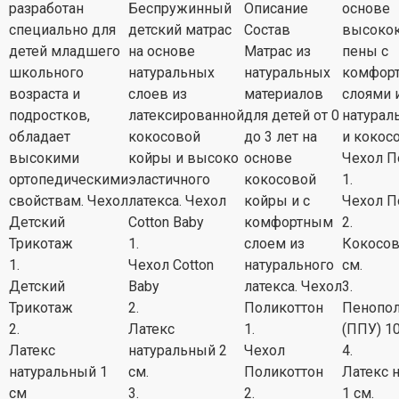
разработан
Беспружинный
Описание
основе
специально для
детский матрас
Состав
высокок
детей младшего
на основе
Матрас из
пены
с
школьного
натуральных
натуральных
комфор
возраста и
слоев из
материалов
слоями 
подростков,
латексированной
для детей от 0
натурал
обладает
кокосовой
до 3 лет на
и кокос
высокими
койры и высоко
основе
Чехол П
ортопедическими
эластичного
кокосовой
1.
свойствам. Чехол
латекса. Чехол
койры и с
Чехол П
Детский
Cotton Baby
комфортным
2.
Трикотаж
1.
слоем из
Кокосов
1.
Чехол Cotton
натурального
см.
Детский
Baby
латекса
. Чехол
3.
Трикотаж
2.
Поликоттон
Пенопол
2.
Латекс
1.
(ППУ) 10
Латекс
натуральный 2
Чехол
4.
натуральный 1
см.
Поликоттон
Латекс 
см
3.
2.
1 см.