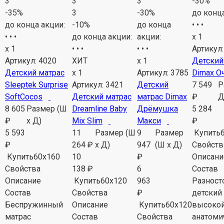
3
3
3
-30
%
-35
%
3
-30
%
до конца
до конца акции:
-10
%
до конца
• • •
• • •
до конца акции:
акции:
x 1
x 1
• • •
• • •
Артикул
Артикул:
4020
ХИТ
x 1
Детский
Детский матрас
x 1
Артикул:
3785
Dimax О
Sleeptek Surprise
Артикул:
3421
Детский
7 549
Р
SoftCocos
Детский матрас
матрас Dimax
₽
Д
8 605
Размер (Ш
Dreamline Baby
Дрёмушка
5 284
₽
х Д)
Mix Slim
Макси
₽
5 593
11
Размер (Ш
9
Размер
Купить
₽
264 ₽
х Д)
947
(Ш х Д)
Свойств
Купить
60х160
10
₽
Описани
Свойства
138
₽
6
Состав
Описание
Купить
60х120
963
Разност
Состав
Свойства
₽
детский
Беспружинный
Описание
Купить
60х120
высокой
матрас
Состав
Свойства
анатоми