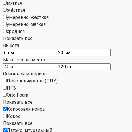
мягкая
жёсткая
умеренно-жёсткая
умеренно-мягкая
средняя
Показать все
Высота
Макс. вес на место
Основной материал
Пенополиуретан (ППУ)
ППУ
Orto Foam
Показать все
Кокосовая койра
Кокос
Показать все
Латекс натуральный