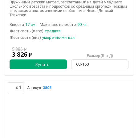
Пружинный детский матрас, рассчитанный на детей младшего
школьного возраста и подростков со средними ортопедическими
и высокими анатомическими свойствами. Чехол Детский
Трикотаж
Высота
17 см.
Макс. вес на место
90 кг.
(верх)
средняя
(низ)
умеренно-мягкая
5 886 ₽
3 826
₽
Размер (Ш х Д)
Купить
60х160
x 1
Артикул:
3805