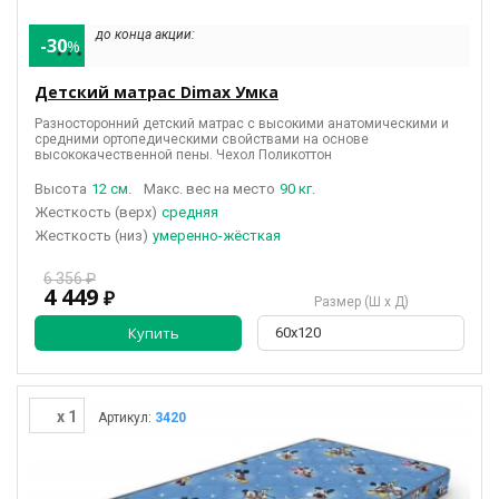
до конца акции:
-30
%
• • •
Детский матрас Dimax Умка
Разносторонний детский матрас с высокими анатомическими и
средними ортопедическими свойствами на основе
высококачественной пены
. Чехол Поликоттон
Высота
12 см.
Макс. вес на место
90 кг.
(верх)
средняя
(низ)
умеренно-жёсткая
6 356 ₽
4 449
₽
Размер (Ш х Д)
Купить
60х120
x 1
Артикул:
3420