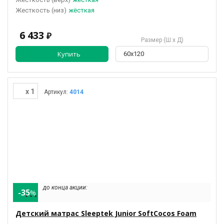
(низ)
жёсткая
6 433
₽
Размер (Ш х Д)
Купить
60х120
x 1
Артикул:
4014
до конца акции:
-35
%
• • •
Детский матрас Sleeptek Junior SoftCocos Foam