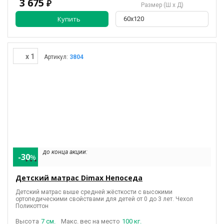
3 675
₽
Размер (Ш х Д)
Купить
60х120
x 1
Артикул:
3804
до конца акции:
-30
%
• • •
Детский матрас Dimax Непоседа
Детский матрас выше средней жёсткости с высокими
ортопедическими свойствами для детей от 0 до 3 лет.
Чехол
Поликоттон
Высота
7 см.
Макс. вес на место
100 кг.