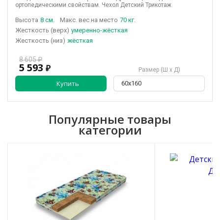
ортопедическими свойствам. Чехол Детский Трикотаж
Высота
8 см.
Макс. вес на место
70 кг.
(верх)
умеренно-жёсткая
(низ)
жёсткая
8 605 ₽
5 593
₽
Размер (Ш х Д)
Купить
60х160
Популярные товары
категории