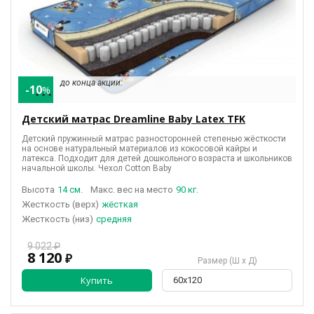
до конца акции:
-10
%
• • •
Детский матрас Dreamline Baby Latex TFK
Детский пружинный матрас разносторонней степенью жёсткости
на основе натуральный материалов из кокосовой кайры и
латекса. Подходит для детей дошкольного возраста и школьников
начальной школы. Чехол Cotton Baby
Высота
14 см.
Макс. вес на место
90 кг.
(верх)
жёсткая
(низ)
средняя
9 022 ₽
8 120
₽
Размер (Ш х Д)
Купить
60х120