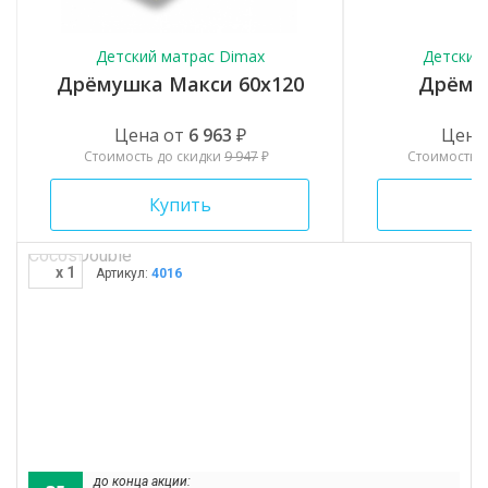
Детский матрас Dimax
Детский
Дрёмушка Макси 60x120
Дрёму
Цена от
6 963
₽
Цена
Стоимость до скидки
9 947
₽
Стоимость 
Купить
К
x 1
Артикул:
4016
до конца акции: