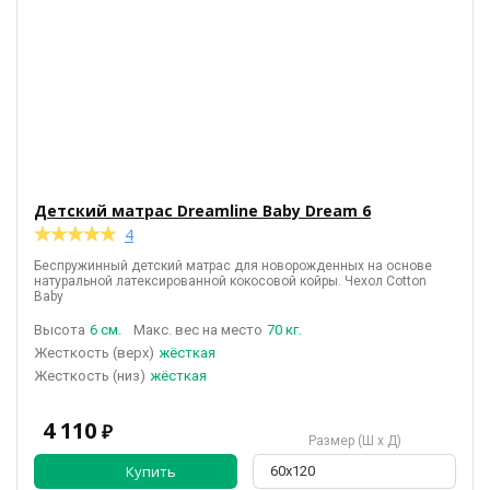
Детский матрас Dreamline Baby Dream 6
★
★
★
★
★
★
★
★
★
★
4
Беспружинный детский матрас для новорожденных на основе
натуральной латексированной кокосовой койры. Чехол Cotton
Baby
Высота
6 см.
Макс. вес на место
70 кг.
(верх)
жёсткая
(низ)
жёсткая
4 110
₽
Размер (Ш х Д)
Купить
60х120