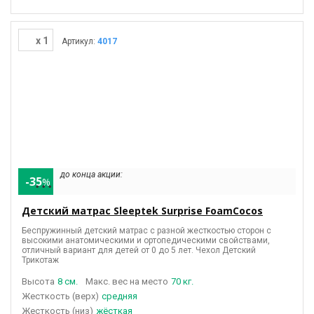
x 1
Артикул:
4017
до конца акции:
-35
%
• • •
Детский матрас Sleeptek Surprise FoamCocos
Беспружинный детский матрас с разной жесткостью сторон с
высокими анатомическими и ортопедическими свойствами,
отличный вариант для детей от 0 до 5 лет. Чехол Детский
Трикотаж
Высота
8 см.
Макс. вес на место
70 кг.
(верх)
средняя
(низ)
жёсткая