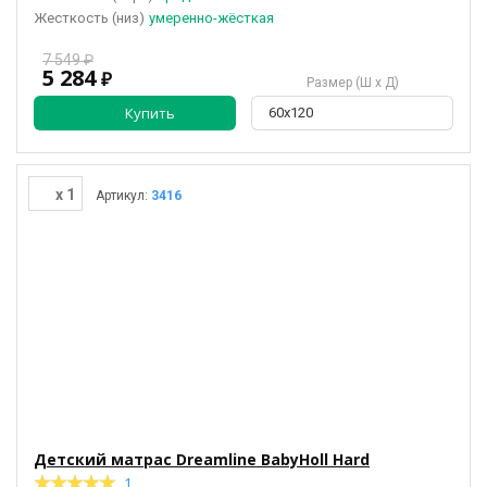
(низ)
умеренно-жёсткая
7 549 ₽
5 284
₽
Размер (Ш х Д)
Купить
60х120
x 1
Артикул:
3416
Детский матрас Dreamline BabyHoll Hard
★
★
★
★
★
★
★
★
★
★
1