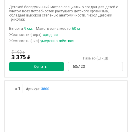
Детский беспружинный матрас специально создан для детей с
учетом всех потребностей растущего детского организма,
обладает высокой степенью анатомичности. Чехол Детский
Трикотаж
Высота
9 см.
Макс. вес на место
60 кг.
(верх)
средняя
(низ)
умеренно-жёсткая
5 193 ₽
3 375
₽
Размер (Ш х Д)
Купить
60х120
x 1
Артикул:
3800