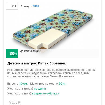
x 1
Артикул:
3801
до конца акции:
-30
%
• • •
Детский матрас Dimax Сорванец
Разносторонний детский матрас на основе высококачественной
пены и слоем из натуральной кокосовой койры
со средними
ортопедическими свойствами
. Чехол Поликоттон
Высота
10 см.
Макс. вес на место
90 кг.
(верх)
средняя
(низ)
умеренно-жёсткая
5 250 ₽