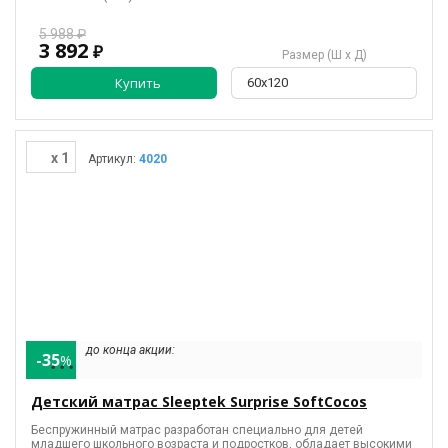
5 988 ₽
3 892
₽
Размер (Ш х Д)
Купить
60х120
x 1
Артикул:
4020
до конца акции:
-35
%
• • •
Детский матрас Sleeptek Surprise SoftCocos
Беспружинный матрас разработан специально для детей
младшего школьного возраста и подростков, обладает высокими