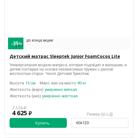
до конца акции:
-35
%
• • •
Детский матрас Sleeptek Junior FoamCocos Lite
Универсальная модель матраса, которая подойдет и малышам, и
детям постарше на основе независимых пружин с разной
жесткостью сторон. Чехол Детский Трикотаж
Высота
15 см.
Макс. вес на место
90 кг.
(верх)
умеренно-мягкая
(низ)
умеренно-жёсткая
7 116 ₽
4 625
₽
Размер (Ш х Д)
Купить
60х120