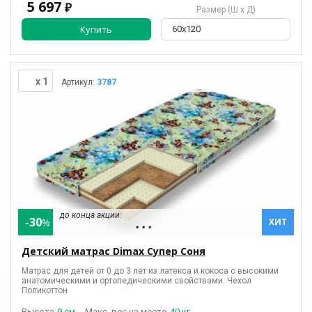
5 697
₽
Размер (Ш х Д)
Купить
60х120
x 1
Артикул:
3787
до конца акции:
-30
%
ХИТ
• • •
Детский матрас Dimax Супер Соня
Матрас для детей от 0 до 3 лет из латекса и кокоса с высокими
анатомическими и ортопедическими свойствами. Чехол
Поликоттон
Высота
9 см.
Макс. вес на место
40 кг.