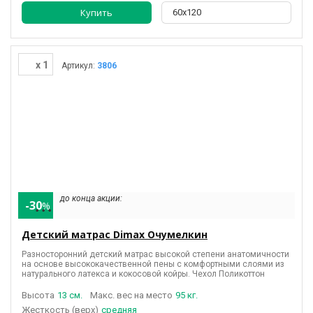
Купить
60х120
x 1
Артикул:
3806
до конца акции:
-30
%
• • •
Детский матрас Dimax Очумелкин
Разносторонний детский матрас высокой степени анатомичности
на основе высококачественной пены
с комфортными слоями из
натурального латекса
и кокосовой койры
. Чехол Поликоттон
Высота
13 см.
Макс. вес на место
95 кг.
(верх)
средняя