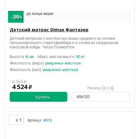
до конца акции:
-30
%
• • •
Детский матрас Dimax Фантазер
Детский матрасик с жесткостью выше среднего на основе
гипоаллергенного струттофайбера и и слоем из натуральной
кокосовой койры
. Чехол Поликоттон
Высота
8 см.
Макс. вес на место
90 кг.
(верх)
умеренно-жёсткая
(низ)
умеренно-жёсткая
6 463 ₽
4 524
₽
Размер (Ш х Д)
Купить
60х120
x 1
Артикул:
4012