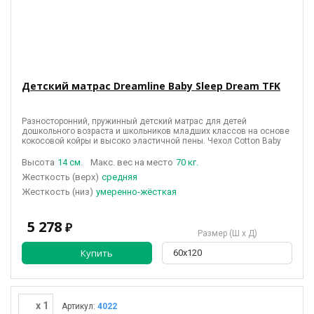
Детский матрас Dreamline Baby Sleep Dream TFK
Разносторонний, пружинный детский матрас для детей
дошкольного возраста и школьников младших классов на основе
кокосовой койры и высоко эластичной пены. Чехол Cotton Baby
Высота
14 см.
Макс. вес на место
70 кг.
(верх)
средняя
(низ)
умеренно-жёсткая
5 278
₽
Размер (Ш х Д)
Купить
60х120
x 1
Артикул:
4022