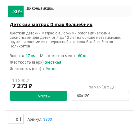
до конца акции:
-30
%
• • •
Детский матрас Dimax Волшебник
Жёсткий детский матрас с высокими ортопедическими
свойствами для детей от 7 до 12 лет на основе независимых
пружин и слоями из натуральной кокосовой койры
. Чехол
Поликоттон
Высота
17 см.
Макс. вес на место
60 кг.
(верх)
жёсткая
(низ)
жёсткая
10 390 ₽
7 273
₽
Размер (Ш х Д)
Купить
60х120
x 1
Артикул:
3803