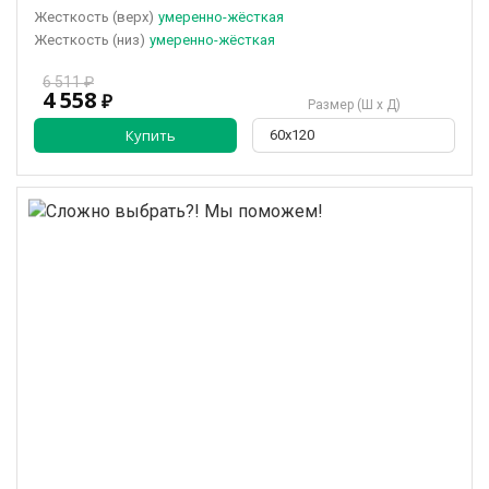
(верх)
умеренно-жёсткая
(низ)
умеренно-жёсткая
6 511 ₽
4 558
₽
Размер (Ш х Д)
Купить
60х120