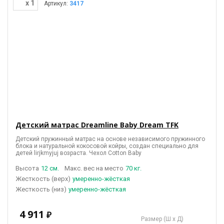
x 1
Артикул:
3417
Детский матрас Dreamline Baby Dream TFK
Детский пружинный матрас на основе независимого пружинного
блока и натуральной кокосовой койры, создан специально для
детей lirjkmyjuj возраста. Чехол Cotton Baby
Высота
12 см.
Макс. вес на место
70 кг.
(верх)
умеренно-жёсткая
(низ)
умеренно-жёсткая
4 911
₽
Размер (Ш х Д)