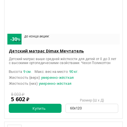
до конца акции:
-30
%
• • •
Детский матрас Dimax Мечтатель
Детский матрас выше средней жёсткости для детей от 0 до 3 лет
с высокими ортопедическими свойствами. Чехол Поликоттон
Высота
9 см.
Макс. вес на место
90 кг.
(верх)
умеренно-жёсткая
(низ)
умеренно-жёсткая
8 003 ₽
5 602
₽
Размер (Ш х Д)
Купить
60х120