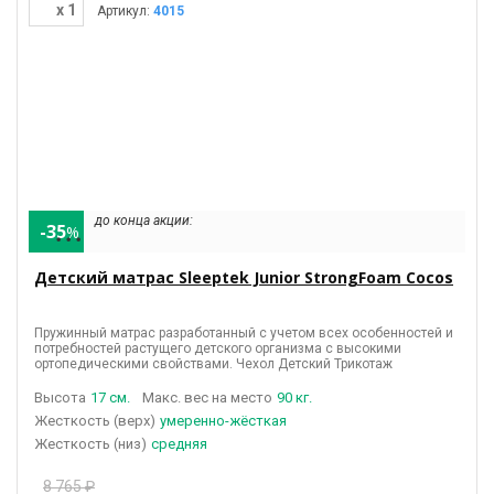
x 1
Артикул:
4015
до конца акции:
-35
%
• • •
Детский матрас Sleeptek Junior StrongFoam Cocos
Пружинный матрас разработанный с учетом всех особенностей и
потребностей растущего детского организма с высокими
ортопедическими свойствами. Чехол Детский Трикотаж
Высота
17 см.
Макс. вес на место
90 кг.
(верх)
умеренно-жёсткая
(низ)
средняя
8 765 ₽