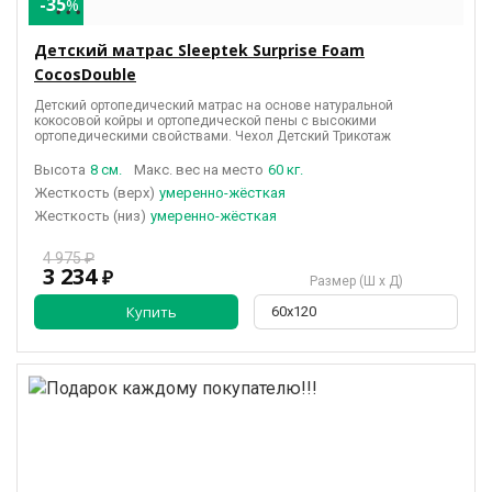
-35
%
• • •
Детский матрас Sleeptek Surprise Foam
CocosDouble
Детский ортопедический матрас на основе натуральной
кокосовой койры и ортопедической пены с высокими
ортопедическими свойствами. Чехол Детский Трикотаж
Высота
8 см.
Макс. вес на место
60 кг.
(верх)
умеренно-жёсткая
(низ)
умеренно-жёсткая
4 975 ₽
3 234
₽
Размер (Ш х Д)
Купить
60х120