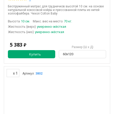
Беспружинный матрас для грудничков высотой 10 см. на основе
натуральной кокосовой койры и прессованной плиты из нитей
холлофайбера. Чехол Cotton Baby
Высота
10 см.
Макс. вес на место
70 кг.
(верх)
умеренно-жёсткая
(низ)
умеренно-жёсткая
5 383
₽
Размер (Ш х Д)
Купить
60х120
x 1
Артикул:
3802