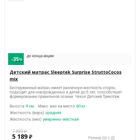
до конца акции:
-35
%
• • •
Детский матрас Sleeptek Surprise StruttoCocos
mix
Беспружинный матрас имеет различную жесткость сторон,
подходит для новорожденных и детей до 5 лет, способствует
формированию правильной осанки. Чехол Детский Трикотаж
Высота
9 см.
Макс. вес на место
60 кг.
(верх)
средняя
(низ)
умеренно-жёсткая
7 983 ₽
5 189
₽
Размер (Ш х Д)