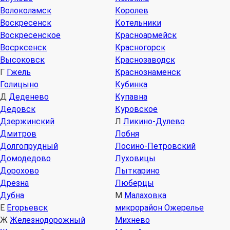
Волоколамск
Королев
Воскресенск
Котельники
Воскресенское
Красноармейск
Восрксенск
Красногорск
Высоковск
Краснозаводск
Г
Гжель
Краснознаменск
Голицыно
Кубинка
Д
Деденево
Купавна
Дедовск
Куровское
Дзержинский
Л
Ликино-Дулево
Дмитров
Лобня
Долгопрудный
Лосино-Петровский
Домодедово
Луховицы
Дорохово
Лыткарино
Дрезна
Люберцы
Дубна
М
Малаховка
Е
Егорьевск
микрорайон Ожерелье
Ж
Железнодорожный
Михнево