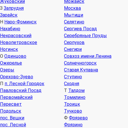
Жуковский
Можайск
З
Запрудня
Москва
Зарайск
Мытищи
Н
Наро-Фоминск
Селятино
Нахабино
Сергиев Посад
Некрасовский
Серебряные Пруды
Новопетровское
Серпухов
Ногинск
Снегири
О
Одинцово
Совхоз имени Ленина
Ожерелье
Солнечногорск
Озеры
Старая Купавна
Орехово-Зуево
Ступино
П
п. Лесной Городок
Сходня
Павловский Посад
Т
Талдом
Первомайский
Томилино
Пересвет
Троицк
Подольск
Тучково
пос. Вешки
Ф
Фрязево
пос. Лесной
Фрязино