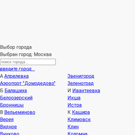
д. 36
з
З
(выставочного зала по данному адресу нет)
Принимаем к оплате:
Выбор города
Выбран город:
Москва
введите город...
А
Апрелевка
Звенигород
Аэропорт "Домодедово"
Зеленоград
Б
Балашиха
И
Ивантеевка
Белоозерский
Икша
Бронницы
Истра
В
Вельеминово
К
Кашира
Верея
Климовск
Видное
Клин
Внуково
Коломна